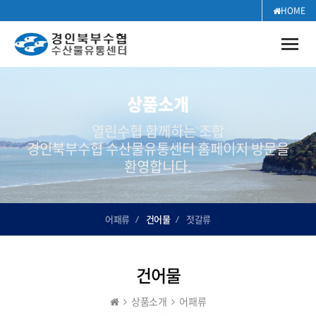
HOME
Toggle
naviga
상품소개
열린수협 함께하는 조합
경인북부수협 수산물유통센터 홈페이지 방문을
환영합니다.
어패류
건어물
젓갈류
건어물
상품소개
어패류