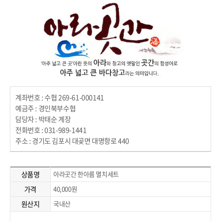
계좌번호 : 수협 269-61-000141
예금주 : 경인북부수협
담당자 : 박태순 계장
전화번호 : 031-989-1441
주소 : 경기도 김포시 대곶면 대명항로 440
상품명
아라곳간 한아름 멸치세트
가격
40,000원
원산지
국내산