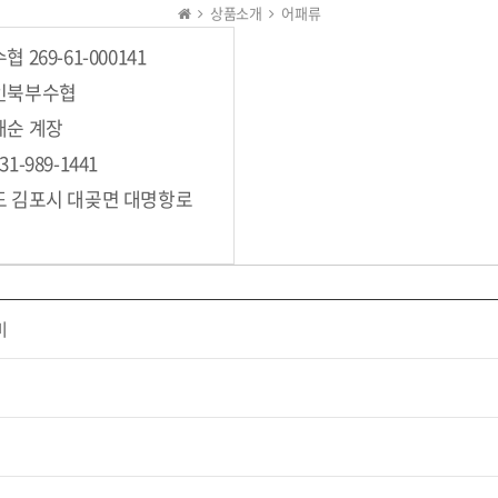
상품소개
어패류
협 269-61-000141
경인북부수협
태순 계장
1-989-1441
기도 김포시 대곶면 대명항로
미