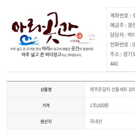
계좌번호 : 수
예금주 : 
담당자 : 박
전화번호 : 03
주소 : 경
440
제주은갈치 선물세트 10
상품명
170,000원
가격
국내산
원산지