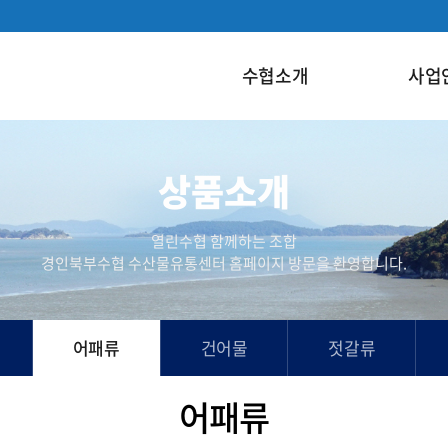
수협소개
사업
상품소개
열린수협 함께하는 조합
경인북부수협 수산물유통센터 홈페이지 방문을 환영합니다.
어패류
건어물
젓갈류
어패류